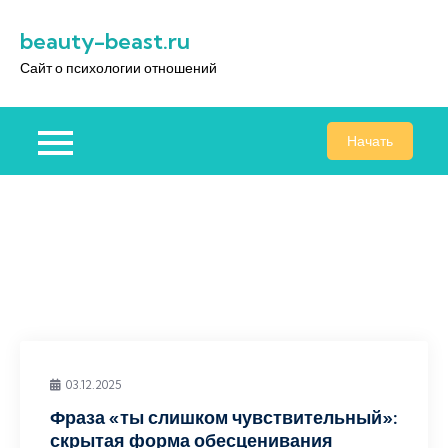
Перейти
beauty-beast.ru
к
содержимому
Сайт о психологии отношений
Начать
03.12.2025
Фраза «ты слишком чувствительный»:
скрытая форма обесценивания