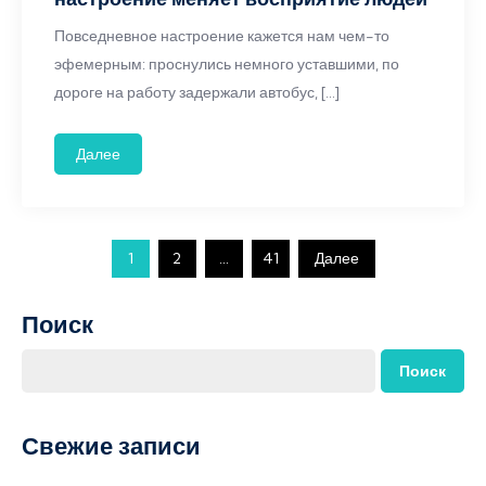
Повседневное настроение кажется нам чем-то
эфемерным: проснулись немного уставшими, по
дороге на работу задержали автобус, […]
Далее
Пагинация
1
2
…
41
Далее
записей
Поиск
Поиск
Свежие записи