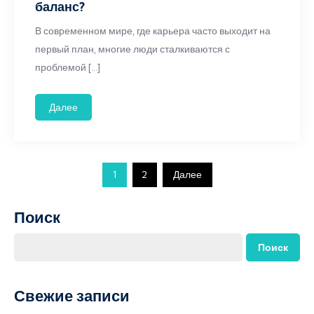
баланс?
В современном мире, где карьера часто выходит на
первый план, многие люди сталкиваются с
проблемой […]
Далее
Пагинация
1
2
Далее
записей
Поиск
Поиск
Свежие записи