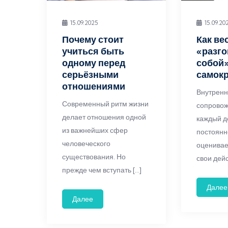
15.09.2025
15.09.20
Почему стоит
Как ве
учиться быть
«разго
одному перед
собой»
серьёзными
самок
отношениями
Внутренн
Современный ритм жизни
сопровож
делает отношения одной
каждый д
из важнейших сфер
постоянн
человеческого
оценивае
существования. Но
свои дейс
прежде чем вступать […]
Далее
Далее