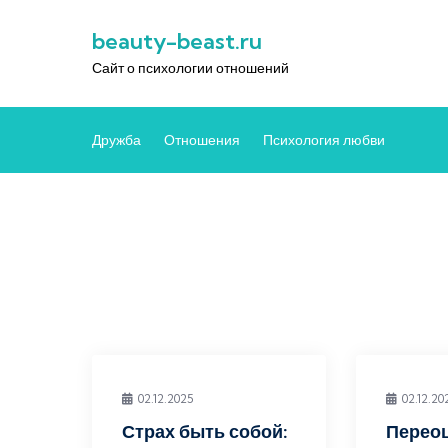
Перейти
beauty-beast.ru
к
содержимому
Сайт о психологии отношений
Дружба
Отношения
Психология любви
02.12.2025
02.12.20
Страх быть собой:
Перео