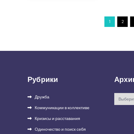
Пагинация
1
2
записей
Рубрики
Архи
Архивы
Дружба
Коммуникации в коллективе
Кризисы и расставания
Одиночество и поиск себя