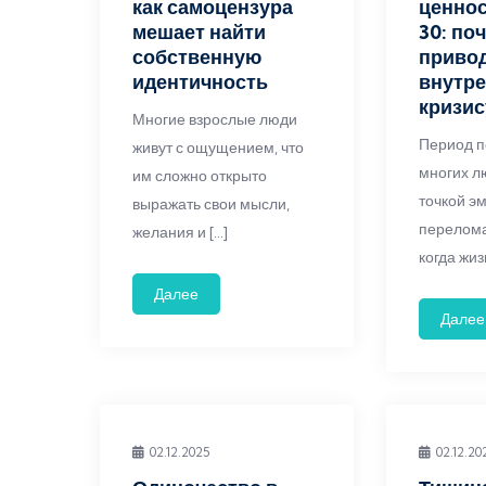
как самоцензура
ценнос
мешает найти
30: по
собственную
привод
идентичность
внутр
кризис
Многие взрослые люди
Период п
живут с ощущением, что
многих л
им сложно открыто
точкой э
выражать свои мысли,
перелома
желания и […]
когда жиз
Далее
Далее
02.12.2025
02.12.20