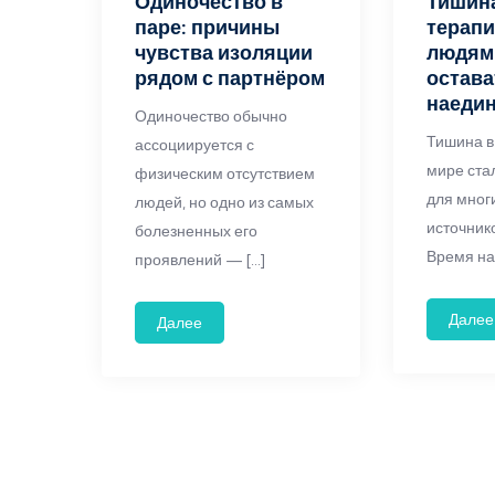
Одиночество в
Тишина
паре: причины
терапи
чувства изоляции
людям
рядом с партнёром
остава
наедин
Одиночество обычно
Тишина в
ассоциируется с
мире ста
физическим отсутствием
для мног
людей, но одно из самых
источник
болезненных его
Время на
проявлений — […]
Далее
Далее