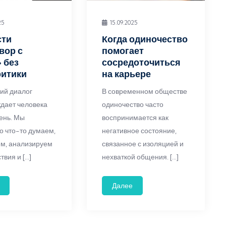
25
15.09.2025
сти
Когда одиночество
вор с
помогает
 без
сосредоточиться
ритики
на карьере
ий диалог
В современном обществе
дает человека
одиночество часто
ень. Мы
воспринимается как
о что-то думаем,
негативное состояние,
м, анализируем
связанное с изоляцией и
твия и […]
нехваткой общения. […]
Далее