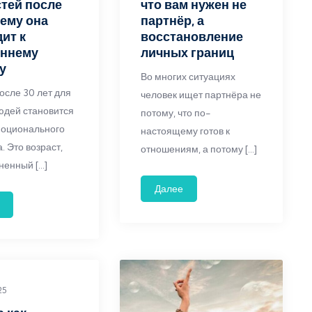
тей после
что вам нужен не
чему она
партнёр, а
ит к
восстановление
еннему
личных границ
у
Во многих ситуациях
осле 30 лет для
человек ищет партнёра не
юдей становится
потому, что по-
моционального
настоящему готов к
. Это возраст,
отношениям, а потому […]
ненный […]
Далее
25