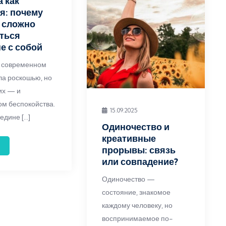
 как
я: почему
 сложно
ться
е с собой
 современном
ла роскошью, но
их — и
ом беспокойства.
15.09.2025
едине […]
Одиночество и
креативные
прорывы: связь
или совпадение?
Одиночество —
состояние, знакомое
каждому человеку, но
воспринимаемое по-