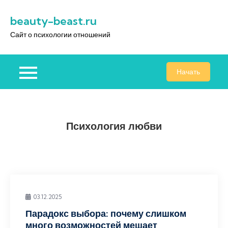
Перейти
beauty-beast.ru
к
содержимому
Сайт о психологии отношений
Начать
Психология любви
03.12.2025
Парадокс выбора: почему слишком
много возможностей мешает