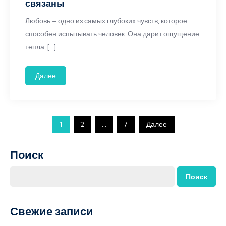
связаны
Любовь – одно из самых глубоких чувств, которое
способен испытывать человек. Она дарит ощущение
тепла, […]
Далее
Пагинация
1
2
…
7
Далее
записей
Поиск
Поиск
Свежие записи