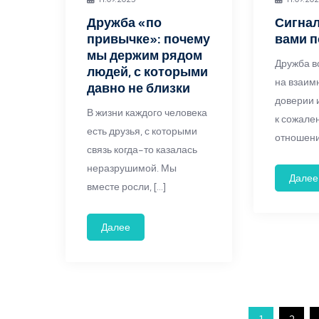
Дружба «по
Сигнал
привычке»: почему
вами п
мы держим рядом
Дружба в
людей, с которыми
на взаим
давно не близки
доверии 
В жизни каждого человека
к сожале
есть друзья, с которыми
отношени
связь когда-то казалась
неразрушимой. Мы
Далее
вместе росли, […]
Далее