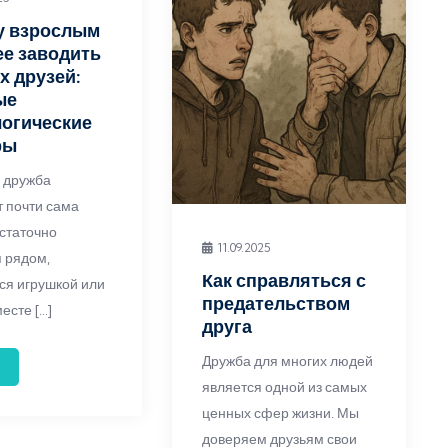
у взрослым
е заводить
х друзей:
ые
огические
ры
е дружба
т почти сама
остаточно
11.09.2025
я рядом,
Как справляться с
ся игрушкой или
предательством
есте […]
друга
Дружба для многих людей
является одной из самых
ценных сфер жизни. Мы
доверяем друзьям свои