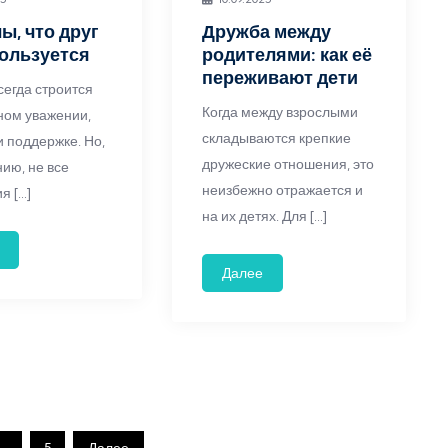
ы, что друг
Дружба между
ользуется
родителями: как её
переживают дети
сегда строится
Когда между взрослыми
ном уважении,
складываются крепкие
и поддержке. Но,
дружеские отношения, это
нию, не все
неизбежно отражается и
я […]
на их детях. Для […]
Далее