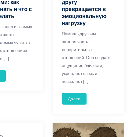
ми: как
другу
нать и что с
превращается в
елать
эмоциональную
нагрузку
— одно из самых
Помощь друзьям —
и часто
важная часть
аемых чувств в
доверительных
х отношениях.
отношений. Она создаёт
т […]
ощущение близости,
укрепляет связь и
позволяет […]
Далее
25