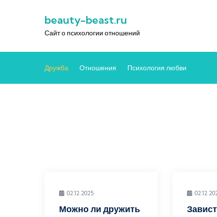
Перейти
beauty-beast.ru
к
содержимому
Сайт о психологии отношений
Дружба
Отношения
Психология любви
02.12.2025
02.12.20
Можно ли дружить
Завист