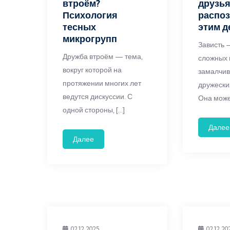
втроём?
друзья
Психология
распоз
тесных
этим д
микрогрупп
Зависть 
Дружба втроём — тема,
сложных 
вокруг которой на
замалчив
протяжении многих лет
дружески
ведутся дискуссии. С
Она може
одной стороны, […]
Далее
Далее
02.12.2025
02.12.20