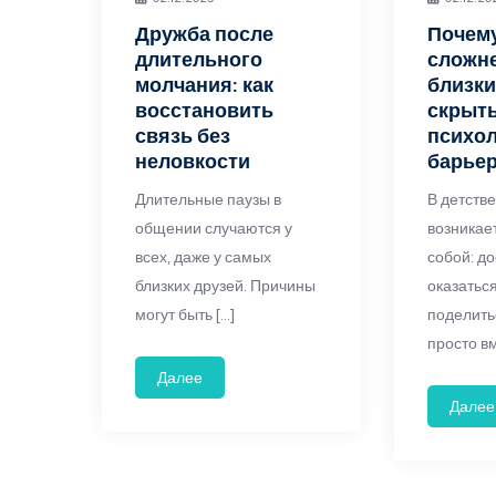
Дружба после
Почем
длительного
сложне
молчания: как
близки
восстановить
скрыт
связь без
психол
неловкости
барье
Длительные паузы в
В детств
общении случаются у
возникае
всех, даже у самых
собой: д
близких друзей. Причины
оказатьс
могут быть […]
поделить
просто вм
Далее
Далее