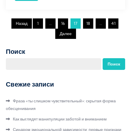
Пагинация
Назад
1
…
16
17
18
…
41
Далее
записей
Поиск
Поиск
Свежие записи
Фраза «ты слишком чувствительный»: скрытая форма
обесценивания
Как выглядят манипуляции заботой и вниманием
Синдром эмоциональной зависимости: первые признаки