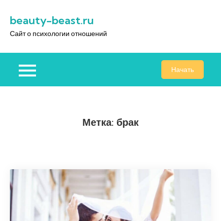
Перейти
beauty-beast.ru
к
содержимому
Сайт о психологии отношений
Начать
Метка:
брак