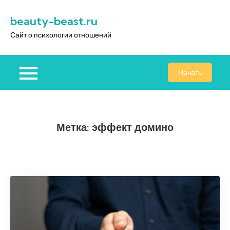
Перейти
beauty-beast.ru
к
содержимому
Сайт о психологии отношений
Начать
Метка:
эффект домино