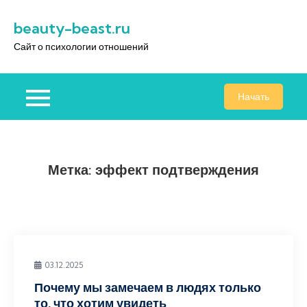
Перейти
beauty-beast.ru
к
содержимому
Сайт о психологии отношений
Начать
Метка:
эффект подтверждения
03.12.2025
Почему мы замечаем в людях только
то, что хотим увидеть