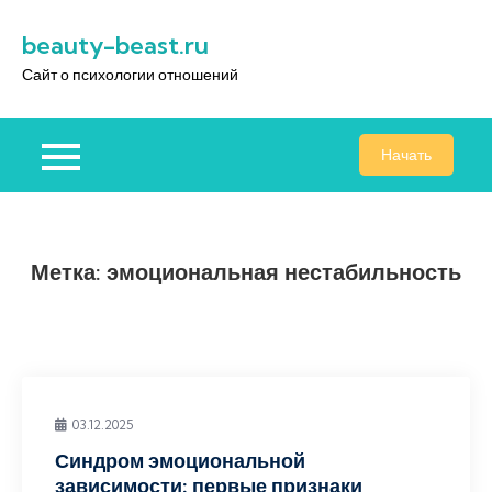
Перейти
beauty-beast.ru
к
содержимому
Сайт о психологии отношений
Начать
Метка:
эмоциональная нестабильность
03.12.2025
Синдром эмоциональной
зависимости: первые признаки