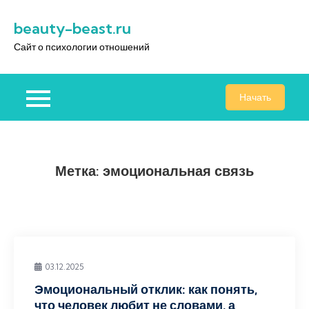
Перейти
beauty-beast.ru
к
содержимому
Сайт о психологии отношений
Начать
Метка:
эмоциональная связь
03.12.2025
Эмоциональный отклик: как понять,
что человек любит не словами, а