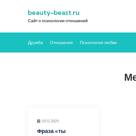
Перейти
beauty-beast.ru
к
содержимому
Сайт о психологии отношений
Дружба
Отношения
Психология любви
Ме
03.12.2025
Фраза «ты