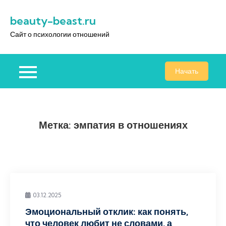
Перейти
beauty-beast.ru
к
содержимому
Сайт о психологии отношений
Начать
Метка:
эмпатия в отношениях
03.12.2025
Эмоциональный отклик: как понять,
что человек любит не словами, а