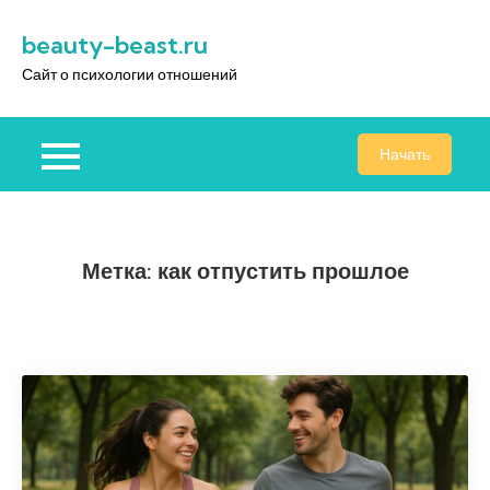
Перейти
beauty-beast.ru
к
содержимому
Сайт о психологии отношений
Начать
Метка:
как отпустить прошлое