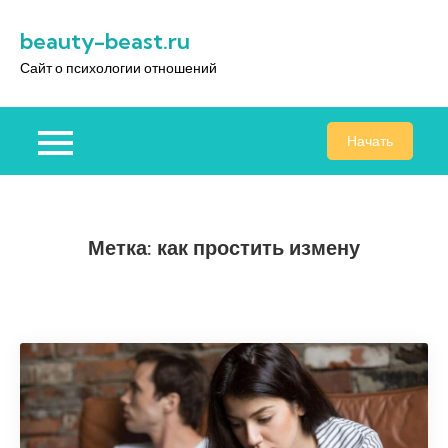
Перейти
beauty-beast.ru
к
содержимому
Сайт о психологии отношений
Начать
Метка:
как простить измену