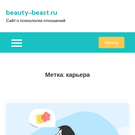
Перейти
beauty-beast.ru
к
содержимому
Сайт о психологии отношений
Начать
Метка:
карьера