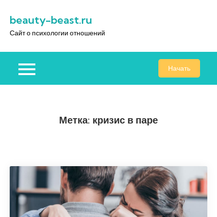
Перейти
beauty-beast.ru
к
содержимому
Сайт о психологии отношений
Начать
Метка:
кризис в паре