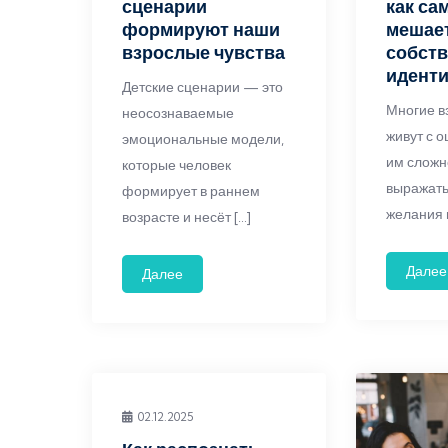
сценарии
как са
формируют наши
мешает
взрослые чувства
собст
идент
Детские сценарии — это
Многие в
неосознаваемые
живут с 
эмоциональные модели,
им сложн
которые человек
выражать
формирует в раннем
желания и
возрасте и несёт […]
Далее
Далее
02.12.2025