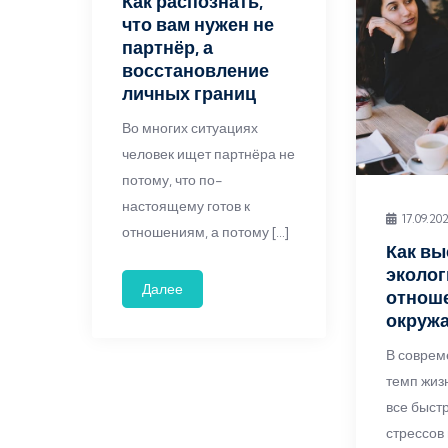
Как распознать,
что вам нужен не
партнёр, а
восстановление
личных границ
Во многих ситуациях
человек ищет партнёра не
потому, что по-
настоящему готов к
17.09.20
отношениям, а потому […]
Как вы
эколо
Далее
отнош
окруж
В соврем
темп жиз
все быстр
стрессов 