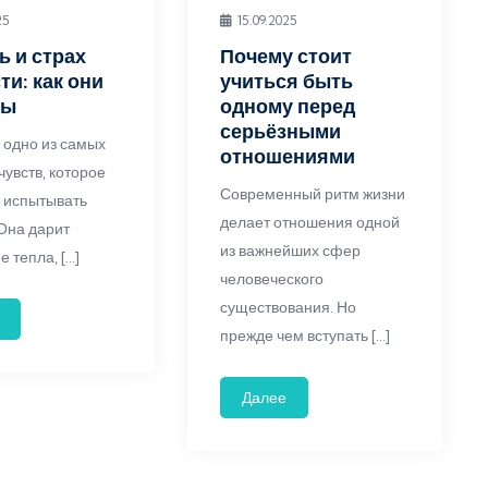
25
15.09.2025
 и страх
Почему стоит
ти: как они
учиться быть
ны
одному перед
серьёзными
 одно из самых
отношениями
чувств, которое
Современный ритм жизни
 испытывать
делает отношения одной
 Она дарит
из важнейших сфер
 тепла, […]
человеческого
существования. Но
прежде чем вступать […]
Далее