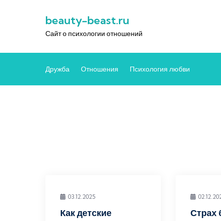
Перейти
beauty-beast.ru
к
содержимому
Сайт о психологии отношений
Дружба
Отношения
Психология любви
03.12.2025
02.12.20
Как детские
Страх 