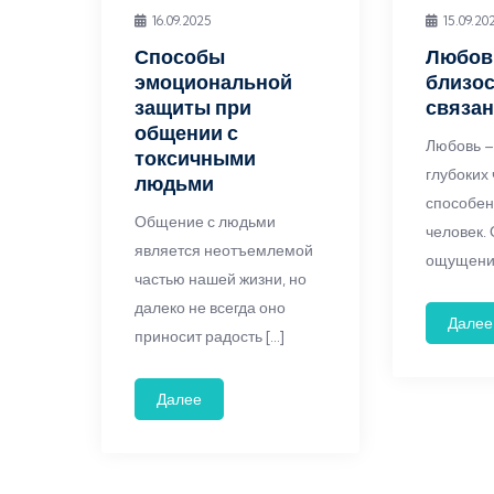
16.09.2025
15.09.20
Способы
Любовь
эмоциональной
близос
защиты при
связа
общении с
Любовь –
токсичными
глубоких 
людьми
способен
Общение с людьми
человек.
является неотъемлемой
ощущение
частью нашей жизни, но
далеко не всегда оно
Далее
приносит радость […]
Далее