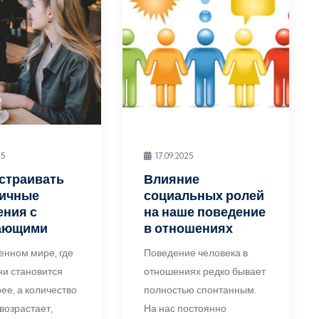
25
17.09.2025
страивать
Влияние
гичные
социальных ролей
ения с
на наше поведение
ающими
в отношениях
енном мире, где
Поведение человека в
ни становится
отношениях редко бывает
ее, а количество
полностью спонтанным.
возрастает,
На нас постоянно