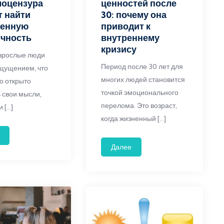
моцензура
ценностей после
 найти
30: почему она
венную
приводит к
ичность
внутреннему
кризису
зрослые люди
Период после 30 лет для
ощущением, что
многих людей становится
о открыто
точкой эмоционального
 свои мысли,
перелома. Это возраст,
 […]
когда жизненный […]
Далее