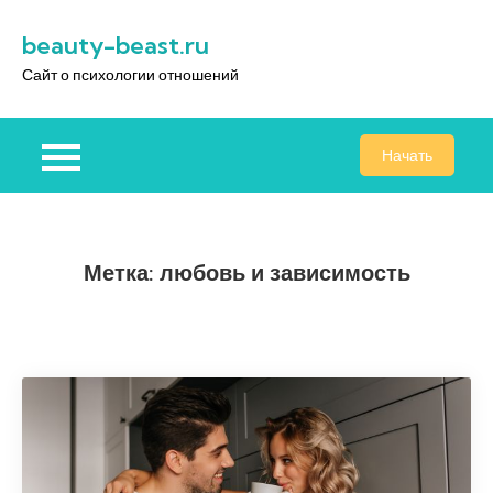
Перейти
beauty-beast.ru
к
содержимому
Сайт о психологии отношений
Начать
Метка:
любовь и зависимость