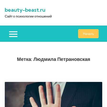
Перейти
beauty-beast.ru
к
содержимому
Сайт о психологии отношений
Начать
Метка:
Людмила Петрановская