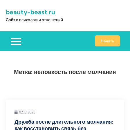
Перейти
beauty-beast.ru
к
содержимому
Сайт о психологии отношений
Начать
Метка:
неловкость после молчания
02.12.2025
Дружба после длительного молчания:
как восстановить связь без