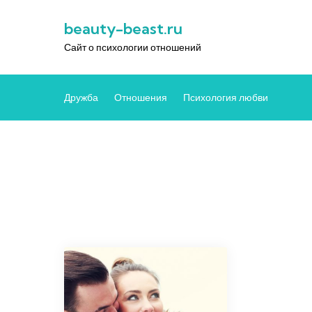
Перейти
beauty-beast.ru
к
содержимому
Сайт о психологии отношений
Дружба
Отношения
Психология любви