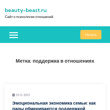
Перейти
beauty-beast.ru
к
содержимому
Сайт о психологии отношений
Начать
Метка:
поддержка в отношениях
03.12.2025
Эмоциональная экономика семьи: как
пары обмениваются поддержкой