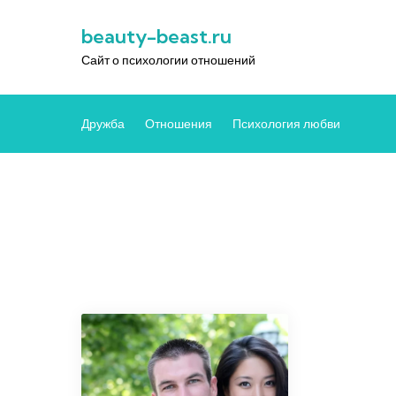
Перейти
beauty-beast.ru
к
содержимому
Сайт о психологии отношений
Дружба
Отношения
Психология любви