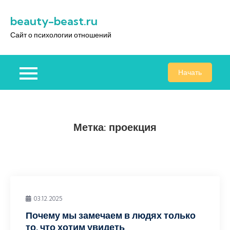
Перейти
beauty-beast.ru
к
содержимому
Сайт о психологии отношений
Начать
Метка:
проекция
03.12.2025
Почему мы замечаем в людях только
то, что хотим увидеть