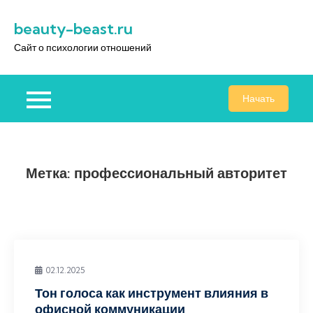
Перейти
beauty-beast.ru
к
содержимому
Сайт о психологии отношений
Начать
Метка:
профессиональный авторитет
02.12.2025
Тон голоса как инструмент влияния в
офисной коммуникации