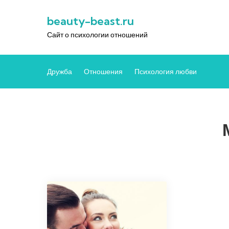
Перейти
beauty-beast.ru
к
содержимому
Сайт о психологии отношений
Дружба
Отношения
Психология любви