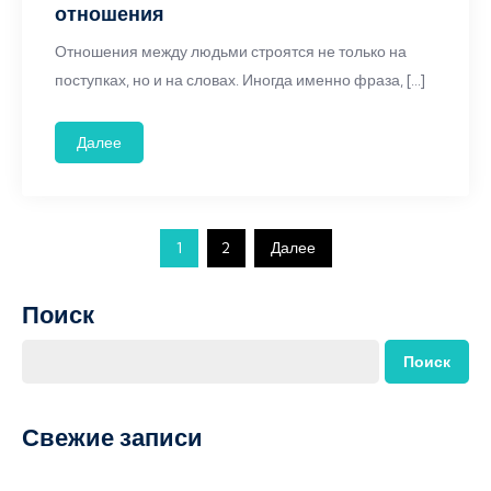
отношения
Отношения между людьми строятся не только на
поступках, но и на словах. Иногда именно фраза, […]
Далее
Пагинация
1
2
Далее
записей
Поиск
Поиск
Свежие записи