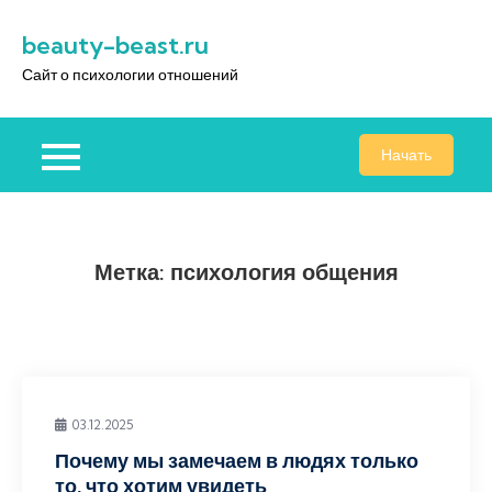
Перейти
beauty-beast.ru
к
содержимому
Сайт о психологии отношений
Начать
Метка:
психология общения
03.12.2025
Почему мы замечаем в людях только
то, что хотим увидеть