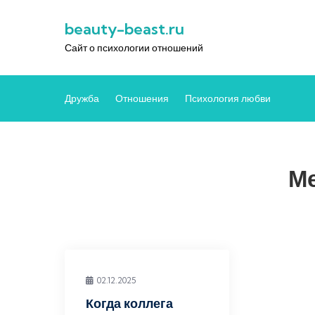
Перейти
beauty-beast.ru
к
содержимому
Сайт о психологии отношений
Дружба
Отношения
Психология любви
Ме
02.12.2025
Когда коллега