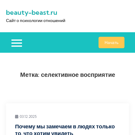
Перейти
beauty-beast.ru
к
содержимому
Сайт о психологии отношений
Начать
Метка:
селективное восприятие
03.12.2025
Почему мы замечаем в людях только
то, что хотим увидеть