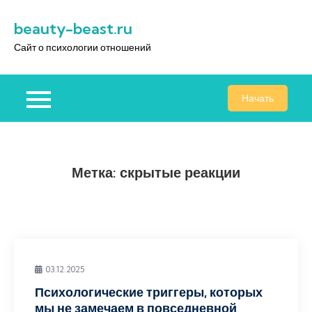
Перейти
beauty-beast.ru
к
содержимому
Сайт о психологии отношений
Начать
Метка:
скрытые реакции
03.12.2025
Психологические триггеры, которых
мы не замечаем в повседневной