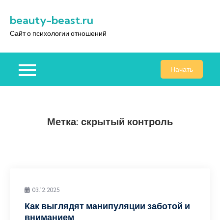
Перейти
beauty-beast.ru
к
содержимому
Сайт о психологии отношений
Начать
Метка:
скрытый контроль
03.12.2025
Как выглядят манипуляции заботой и
вниманием