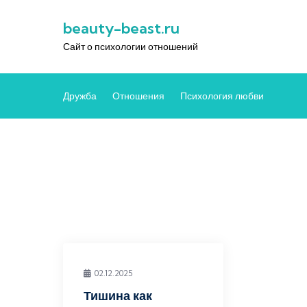
Перейти
beauty-beast.ru
к
содержимому
Сайт о психологии отношений
Дружба
Отношения
Психология любви
02.12.2025
Тишина как