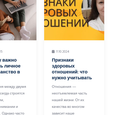
25
11.10.2024
у важно
Признаки
ь личное
здоровых
анство в
отношений: что
нужно учитывать
ия между двумя
Отношения —
сегда строятся
неотъемлемая часть
ии,
нашей жизни. От их
онимании и
качества во многом
. Однако часто
зависит наше