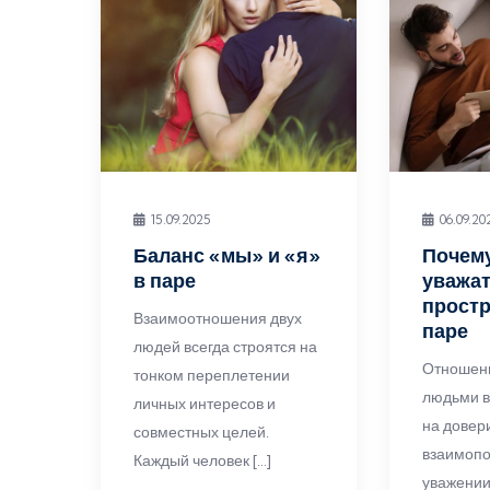
15.09.2025
06.09.20
Баланс «мы» и «я»
Почем
в паре
уважат
простр
Взаимоотношения двух
паре
людей всегда строятся на
Отношен
тонком переплетении
людьми в
личных интересов и
на довер
совместных целей.
взаимоп
Каждый человек […]
уважении