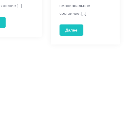
важение […]
эмоциональное
состояние, […]
Далее