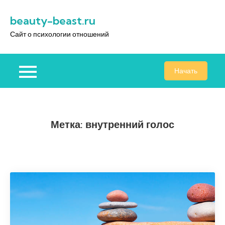
Перейти
beauty-beast.ru
к
содержимому
Сайт о психологии отношений
Начать
Метка:
внутренний голос