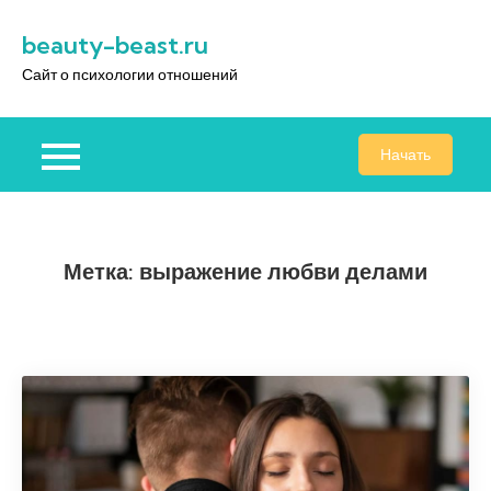
Перейти
beauty-beast.ru
к
содержимому
Сайт о психологии отношений
Начать
Метка:
выражение любви делами