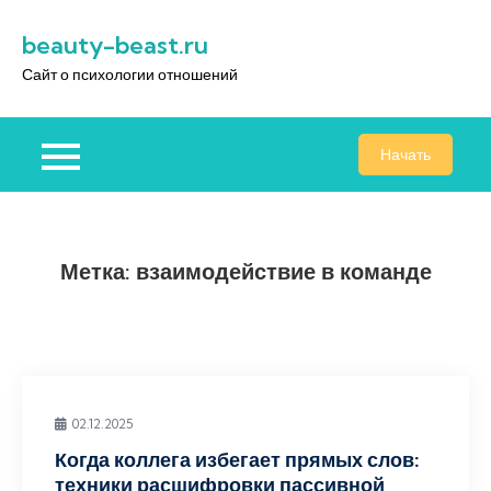
Перейти
beauty-beast.ru
к
содержимому
Сайт о психологии отношений
Начать
Метка:
взаимодействие в команде
02.12.2025
Когда коллега избегает прямых слов:
техники расшифровки пассивной