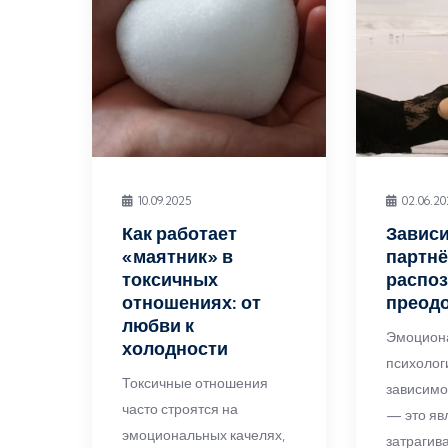
10.09.2025
02.06.2
Как работает
Зависи
«маятник» в
партнё
токсичных
распоз
отношениях: от
преод
любви к
Эмоцион
холодности
психолог
Токсичные отношения
зависимо
часто строятся на
— это яв
эмоциональных качелях,
затрагив