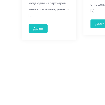
когда один из партнёров
отношени
меняет своё поведение от
[…]
[…]
Далее
Далее