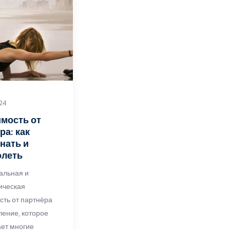
024
мость от
ра: как
нать и
олеть
альная и
ическая
сть от партнёра
ление, которое
ает многие