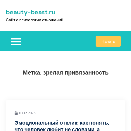
Перейти
beauty-beast.ru
к
содержимому
Сайт о психологии отношений
Начать
Метка:
зрелая привязанность
03.12.2025
Эмоциональный отклик: как понять,
что человек любит не словами, а