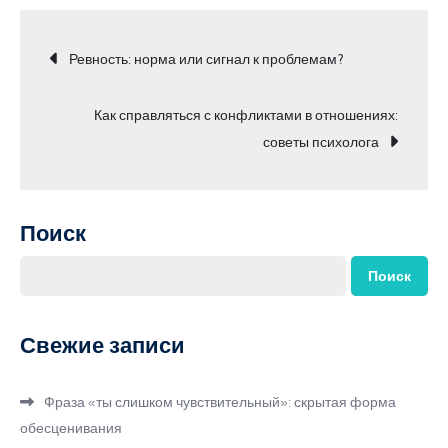
Навигация
Ревность: норма или сигнал к проблемам?
по
Как справляться с конфликтами в отношениях:
советы психолога
записям
Поиск
Поиск
Свежие записи
Фраза «ты слишком чувствительный»: скрытая форма
обесценивания