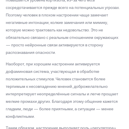
повышается уровень кортизола, из-за чего мозг
сосредотачивается прежде всего на потенциальных угрозах.
Поэтому человек в плохом настроении чаще замечает
негативные интонации, колкие замечания или мимику,
которую можно трактовать как недовольство. Это не
обязательно связано с реальным отношением окружающих
— просто нейронные связи активируются в сторону
распознавания опасности.
Наоборот, при хорошем настроении активируется
дофаминовая система, участвующая в обработке
положительных стимулов. Человек становится более
терпимым к несовпадению мнений, доброжелательно
интерпретирует неопределённые сигналы и легче прощает
мелкие промахи других. Благодаря этому общение кажется
гладким, люди — более приятными, а ситуации — менее
конфликтными.
Таким образом, настроение выполняет роль «регулятора»,