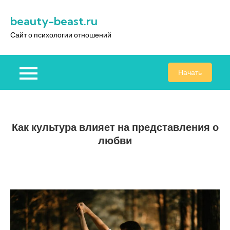
Перейти
beauty-beast.ru
к
содержимому
Сайт о психологии отношений
Начать
Как культура влияет на представления о
любви