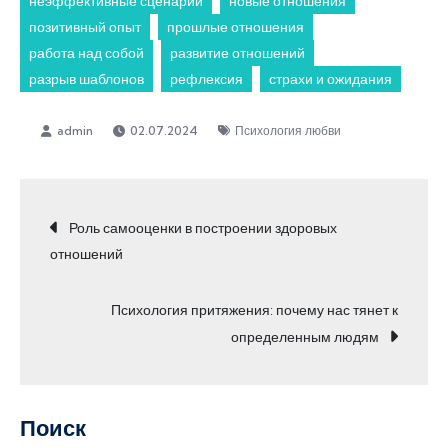
неэффективные сценарии
новые отношения
позитивный опыт
прошлые отношения
работа над собой
развитие отношений
разрыв шаблонов
рефлексия
страхи и ожидания
02.07.2024
Психология любви
Навигация
Роль самооценки в построении здоровых
отношений
по
Психология притяжения: почему нас тянет к
записям
определенным людям
Поиск