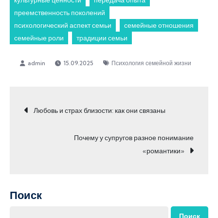
культурные ценности
передача опыта
преемственность поколений
психологический аспект семьи
семейные отношения
семейные роли
традиции семьи
15.09.2025
Психология семейной жизни
Навигация
Любовь и страх близости: как они связаны
по
Почему у супругов разное понимание
«романтики»
записям
Поиск
Поиск