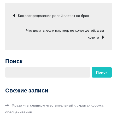
Навигация
Как распределение ролей влияет на брак
по
Что делать, если партнер не хочет детей, а вы
хотите
записям
Поиск
Поиск
Свежие записи
Фраза «ты слишком чувствительный»: скрытая форма
обесценивания