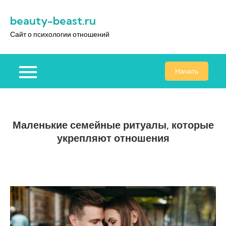
Перейти
beauty-beast.ru
к
содержимому
Сайт о психологии отношений
Начать
Маленькие семейные ритуалы, которые
укрепляют отношения