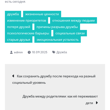
есть сегодня.
дружба
жизненные ценности
изменение приоритетов
отношения между людьми
потеря друзей
причины разрыва дружбы
психологические барьеры
социальные связи
старые друзья
эмоциональная усталость
10.09.2025
Дружба
Навигация
Как сохранить дружбу после перехода на разный
социальный уровень
по
Дружба между родителями: как её переживают
записям
дети