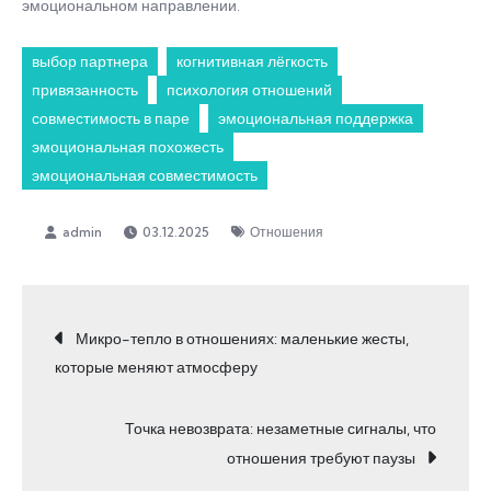
эмоциональном направлении.
выбор партнера
когнитивная лёгкость
привязанность
психология отношений
совместимость в паре
эмоциональная поддержка
эмоциональная похожесть
эмоциональная совместимость
03.12.2025
Отношения
Навигация
Микро-тепло в отношениях: маленькие жесты,
которые меняют атмосферу
по
Точка невозврата: незаметные сигналы, что
записям
отношения требуют паузы