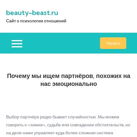
Перейти
beauty-beast.ru
к
содержимому
Сайт о психологии отношений
Начать
Почему мы ищем партнёров, похожих на
нас эмоционально
Выбор партнёра редко бывает случайностью. Мы можем
говорить о «химии», судьбе или совпадении обстоятельств, но
на деле нами управляет куда более сложная система