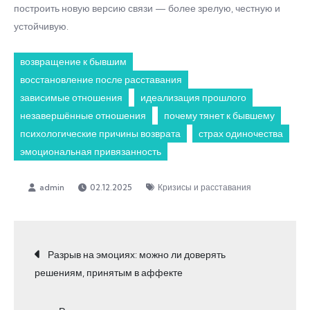
построить новую версию связи — более зрелую, честную и
устойчивую.
возвращение к бывшим
восстановление после расставания
зависимые отношения
идеализация прошлого
незавершённые отношения
почему тянет к бывшему
психологические причины возврата
страх одиночества
эмоциональная привязанность
02.12.2025
Кризисы и расставания
Навигация
Разрыв на эмоциях: можно ли доверять
решениям, принятым в аффекте
по