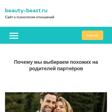
Перейти
beauty-beast.ru
к
содержимому
Сайт о психологии отношений
Начать
Почему мы выбираем похожих на
родителей партнёров