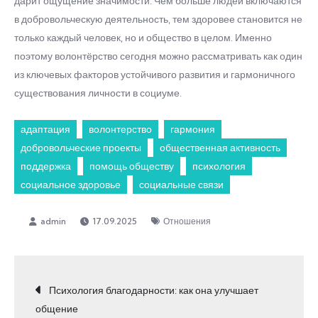
дарит ощущение значимости. Чем больше людей включаются
в добровольческую деятельность, тем здоровее становится не
только каждый человек, но и общество в целом. Именно
поэтому волонтёрство сегодня можно рассматривать как один
из ключевых факторов устойчивого развития и гармоничного
существования личности в социуме.
адаптация
волонтерство
гармония
добровольческие проекты
общественная активность
поддержка
помощь обществу
психология
социальное здоровье
социальные связи
17.09.2025
Отношения
Навигация
Психология благодарности: как она улучшает
общение